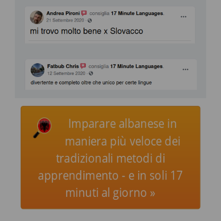
Imparare albanese in
maniera più veloce dei
tradizionali metodi di
apprendimento - e in soli 17
minuti al giorno »