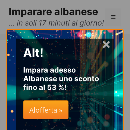
Vai
Imparare albanese
al
Menu
contenuto
… in soli 17 minuti al giorno!
×
Alt!
Imparare
albanese
Impara adesso
Albanese uno sconto
online in maniera
fino al 53 %!
facile e veloce!
Alofferta »
Molto più velocemente