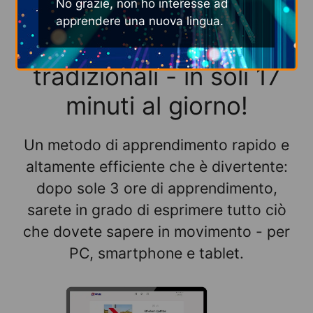
No grazie, non ho interesse ad
rispetto ai metodi di
apprendere una nuova lingua.
apprendimento
tradizionali - in soli 17
minuti al giorno!
Un metodo di apprendimento rapido e
altamente efficiente che è divertente:
dopo sole 3 ore di apprendimento,
sarete in grado di esprimere tutto ciò
che dovete sapere in movimento - per
PC, smartphone e tablet.