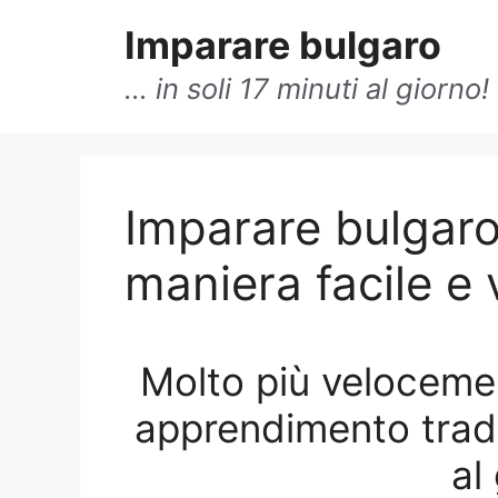
Vai
Imparare bulgaro
al
contenuto
… in soli 17 minuti al giorno!
Alt!
Imparare bulgaro
Impara adesso b
maniera facile e 
Alofferta »
Molto più velocemen
apprendimento tradiz
No grazie, non ho inter
al