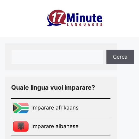
×
Cerca
Cerca
Quale lingua vuoi imparare?
Imparare afrikaans
Imparare albanese