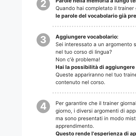
Parole nella memoria a lungo t
2
Quando hai completato il trainer
le parole del vocabolario già p
Aggiungere vocabolario:
3
Sei interessato a un argomento sp
nel tuo corso di lingua?
Non c'è problema!
Hai la possibilità di aggiungere 
Queste appariranno nel tuo train
contenuto nel corso.
Per garantire che il trainer giorn
4
giorno, i diversi argomenti di ap
ma sono presentati in modo misto
apprendimento.
Questo rende l'esperienza di ap