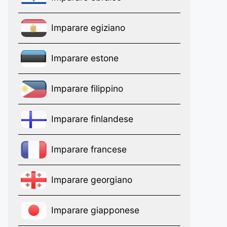
Imparare egiziano
Imparare estone
Imparare filippino
Imparare finlandese
Imparare francese
Imparare georgiano
Imparare giapponese