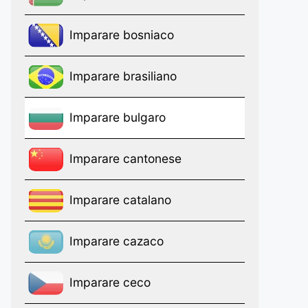
Imparare bosniaco
Imparare brasiliano
Imparare bulgaro
Imparare cantonese
Imparare catalano
Imparare cazaco
Imparare ceco