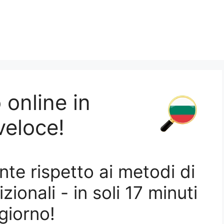
 online in
ulgaro uno sconto fino al 53 %!
veloce!
te rispetto ai metodi di
ionali - in soli 17 minuti
esse ad apprendere una nuova lingua.
 giorno!