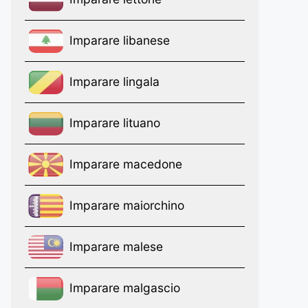
Imparare libanese
Imparare lingala
Imparare lituano
Imparare macedone
Imparare maiorchino
Imparare malese
Imparare malgascio