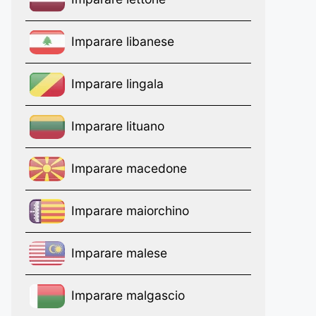
Imparare libanese
Imparare lingala
Imparare lituano
Imparare macedone
Imparare maiorchino
Imparare malese
Imparare malgascio