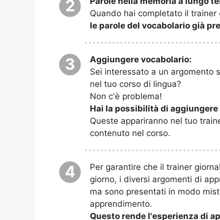
Parole nella memoria a lungo t
2
Quando hai completato il trainer
le parole del vocabolario già p
Aggiungere vocabolario:
3
Sei interessato a un argomento sp
nel tuo corso di lingua?
Non c'è problema!
Hai la possibilità di aggiungere 
Queste appariranno nel tuo train
contenuto nel corso.
Per garantire che il trainer giorn
4
giorno, i diversi argomenti di ap
ma sono presentati in modo misto
apprendimento.
Questo rende l'esperienza di ap