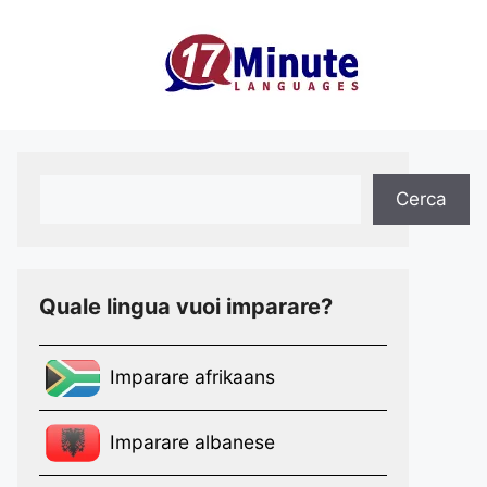
×
Cerca
Cerca
Quale lingua vuoi imparare?
Imparare afrikaans
Imparare albanese