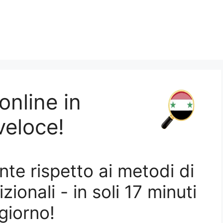
online in
iriano uno sconto fino al 53 %!
veloce!
te rispetto ai metodi di
ionali - in soli 17 minuti
esse ad apprendere una nuova lingua.
 giorno!