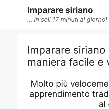
Vai
Imparare siriano
al
contenuto
… in soli 17 minuti al giorno!
Alt!
Imparare siriano 
Impara adesso S
maniera facile e 
Alofferta »
Molto più velocemen
apprendimento tradiz
No grazie, non ho inter
al