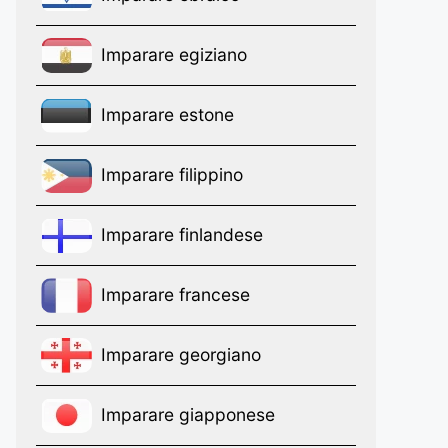
Imparare egiziano
Imparare estone
Imparare filippino
Imparare finlandese
Imparare francese
Imparare georgiano
Imparare giapponese