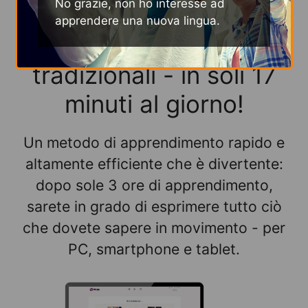
No grazie, non ho interesse ad
rispetto ai metodi di
apprendere una nuova lingua.
apprendimento
tradizionali - in soli 17
minuti al giorno!
Un metodo di apprendimento rapido e
altamente efficiente che è divertente:
dopo sole 3 ore di apprendimento,
sarete in grado di esprimere tutto ciò
che dovete sapere in movimento - per
PC, smartphone e tablet.