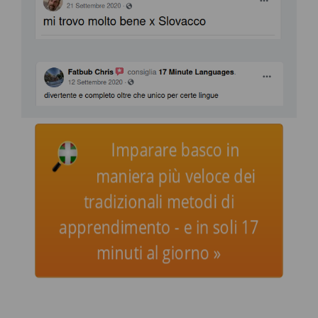
Imparare basco in
maniera più veloce dei
tradizionali metodi di
apprendimento - e in soli 17
minuti al giorno »