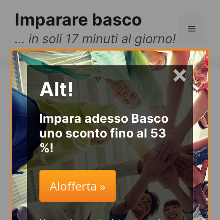
Vai
Imparare basco
al
Menu
contenuto
… in soli 17 minuti al giorno!
×
Alt!
Imparare
basco online
Impara adesso Basco
uno sconto fino al 53
in maniera facile e
%!
veloce!
Alofferta »
Molto più velocemente