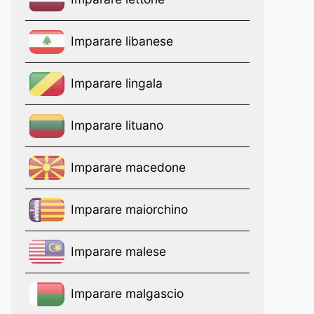
Imparare libanese
Imparare lingala
Imparare lituano
Imparare macedone
Imparare maiorchino
Imparare malese
Imparare malgascio