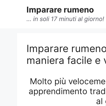
Vai
Imparare rumeno
al
contenuto
… in soli 17 minuti al giorno!
Alt!
Imparare rumeno 
Impara adesso 
maniera facile e 
Alofferta »
Molto più velocemen
apprendimento tradiz
No grazie, non ho inter
al