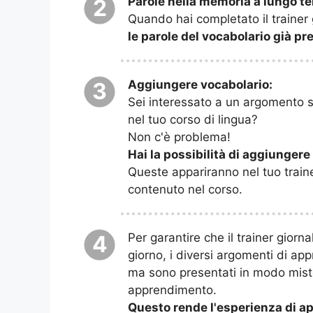
Parole nella memoria a lungo t
2
Quando hai completato il trainer
le parole del vocabolario già p
Aggiungere vocabolario:
3
Sei interessato a un argomento sp
nel tuo corso di lingua?
Non c'è problema!
Hai la possibilità di aggiungere
Queste appariranno nel tuo train
contenuto nel corso.
Per garantire che il trainer giorn
4
giorno, i diversi argomenti di ap
ma sono presentati in modo misto
apprendimento.
Questo rende l'esperienza di ap