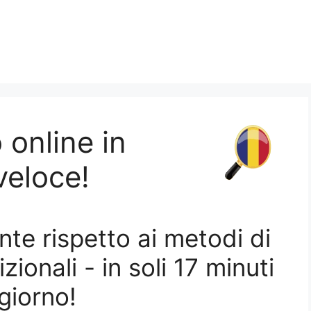
online in
rumeno uno sconto fino al 53 %!
veloce!
te rispetto ai metodi di
ionali - in soli 17 minuti
esse ad apprendere una nuova lingua.
 giorno!