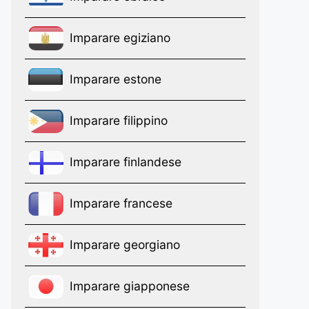
Imparare egiziano
Imparare estone
Imparare filippino
Imparare finlandese
Imparare francese
Imparare georgiano
Imparare giapponese