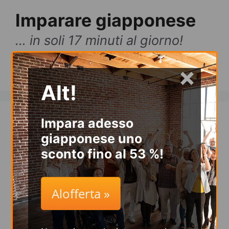
Vai
Imparare giapponese
al
contenuto
… in soli 17 minuti al giorno!
Menu
×
Alt!
Impara adesso
Imparare
giapponese uno
giapponese
sconto fino al 53 %!
online in maniera
Alofferta »
facile e veloce!