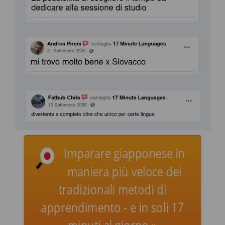
Imparare giapponese in
maniera più veloce dei
tradizionali metodi di
apprendimento - e in soli 17